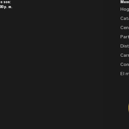
os son:
Men
00 p. m.
Hog
Cat
Cen
Par
Dis
Car
Con
El 