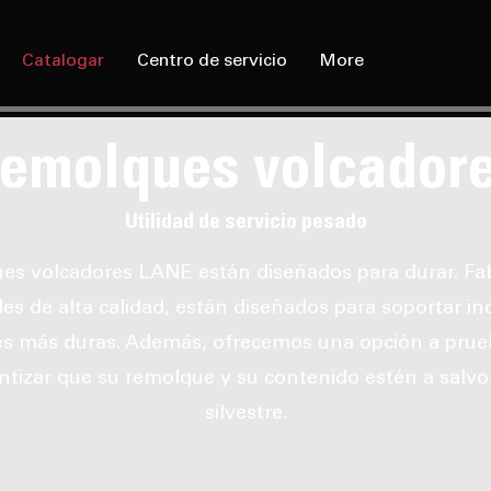
Catalogar
Centro de servicio
More
emolques volcador
Utilidad de servicio pesado
es volcadores LANE están diseñados para durar. Fa
les de alta calidad, están diseñados para soportar inc
es más duras. Además, ofrecemos una opción a prue
ntizar que su remolque y su contenido estén a salvo 
silvestre.