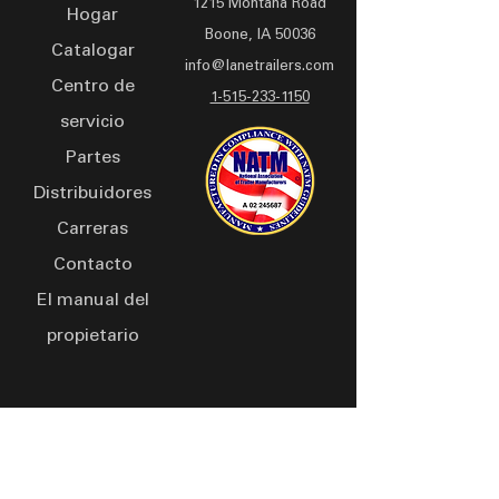
1215 Montana Road
Hogar
Boone, IA 50036
Catalogar
info@lanetrailers.com
Centro de
1-515-233-1150
servicio
Partes
Distribuidores
Carreras
Contacto
El manual del
propietario
Visítenos, Nuestros Horarios son:
Lunes a jueves 8:00 a. m. - 5:00 p. m.
Viernes 8:00 a.m. - 4:30 p.m.