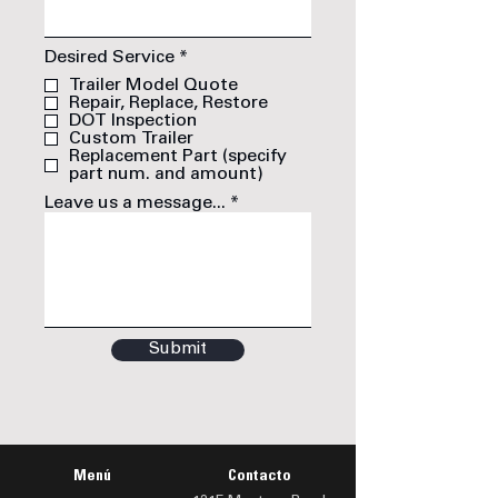
O
Desired Service
*
b
Trailer Model Quote
l
Repair, Replace, Restore
i
DOT Inspection
g
Custom Trailer
a
Replacement Part (specify
t
part num. and amount)
o
r
Leave us a message...
i
o
Submit
Menú
Contacto