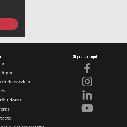
ú
Síguenos aquí
ar
alogar
tro de servicio
tes
tribuidores
reras
tacto