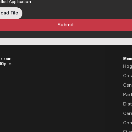
lled Application
oad File
Submit
os son:
Men
00 p. m.
Hog
Cat
Cen
Par
Dis
Car
Con