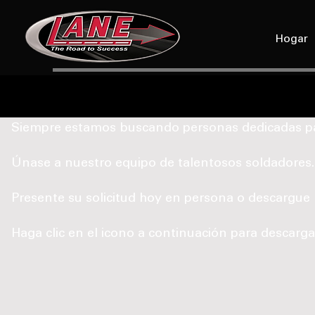
Hogar
Siempre estamos buscando personas dedicadas par
Únase a nuestro equipo de talentosos soldadores. 
Presente su solicitud hoy en persona o descargue l
Haga clic en el icono a continuación para descarga