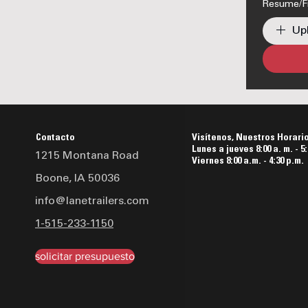
Resume/Fi
Upl
Contacto
Visítenos, Nuestros Horari
Lunes a jueves 8:00 a. m. - 5:
1215 Montana Road
Viernes 8:00 a.m. - 4:30 p.m.
Boone, IA 50036
info@lanetrailers.com
1-515-233-1150
solicitar presupuesto