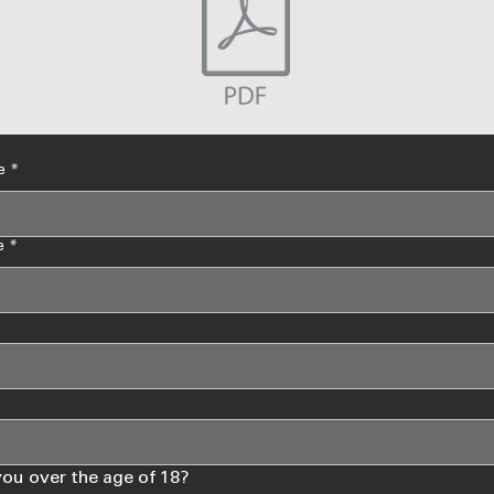
e
*
e
*
you over the age of 18?