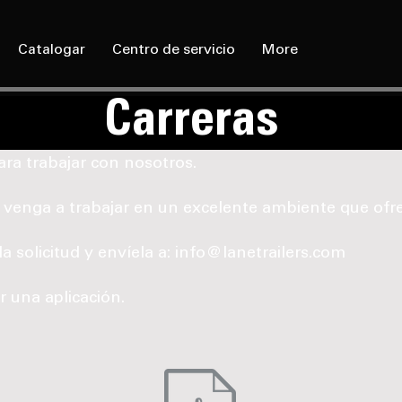
Catalogar
Centro de servicio
More
Carreras
a trabajar con nosotros.
venga a trabajar en un excelente ambiente que ofre
a solicitud y envíela a:
info@lanetrailers.com
r una aplicación.