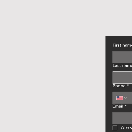
First nam
Last nam
Phone
*
Email
*
Are 