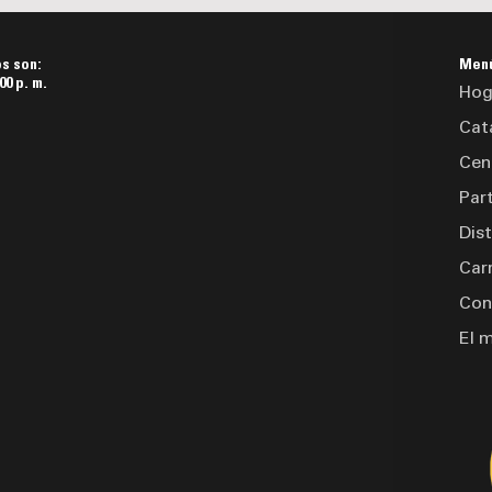
os son:
Men
00 p. m.
Hog
Cat
Cen
Par
Dis
Car
Con
El 