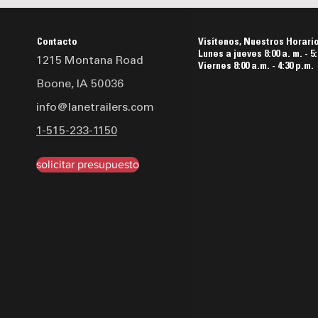
Contacto
Visítenos, Nuestros Horari
Lunes a jueves 8:00 a. m. - 5:
1215 Montana Road
Viernes 8:00 a.m. - 4:30 p.m.
Boone, IA 50036
info@lanetrailers.com
1-515-233-1150
solicitar presupuesto