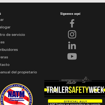
ú
Síguenos aquí
ar
alogar
tro de servicio
tes
tribuidores
reras
tacto
manual del propietario
LANE Trailers se enorgullece de cumplir