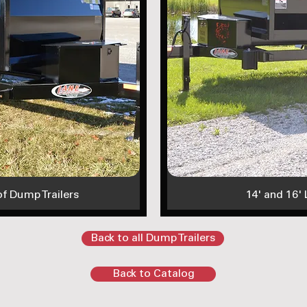
of Dump Trailers
14' and 16'
Back to all Dump Trailers
Back to Catalog