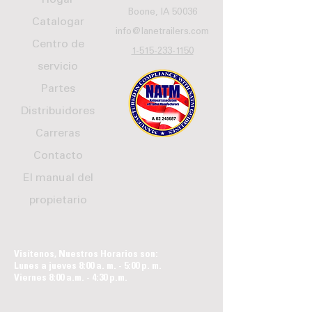
Hogar
Boone, IA 50036
Catalogar
info@lanetrailers.com
Centro de
1-515-233-1150
servicio
Partes
Distribuidores
Carreras
Contacto
El manual del
propietario
Visítenos, Nuestros Horarios son:
Lunes a jueves 8:00 a. m. - 5:00 p. m.
Viernes 8:00 a.m. - 4:30 p.m.