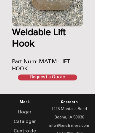
Weldable Lift
Hook
Part Num: MATM-LIFT
HOOK
Request a Quote
Menú
Contacto
1215 Montana Road
Hogar
Boone, IA 50036
Catalogar
info@lanetrailers.com
Centro de