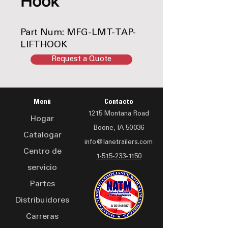
Hook
Part Num: MFG-LMT-TAP-
LIFTHOOK
Request a Quote
Menú
Contacto
1215 Montana Road
Hogar
Boone, IA 50036
Catalogar
info@lanetrailers.com
Centro de
1-515-233-1150
servicio
Partes
Distribuidores
Carreras