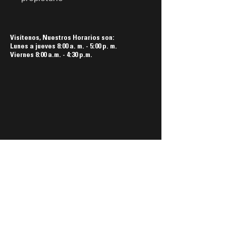
Visítenos, Nuestros Horarios son:
Lunes a jueves 8:00 a. m. - 5:00 p. m.
Viernes 8:00 a.m. - 4:30 p.m.
Síguenos aquí