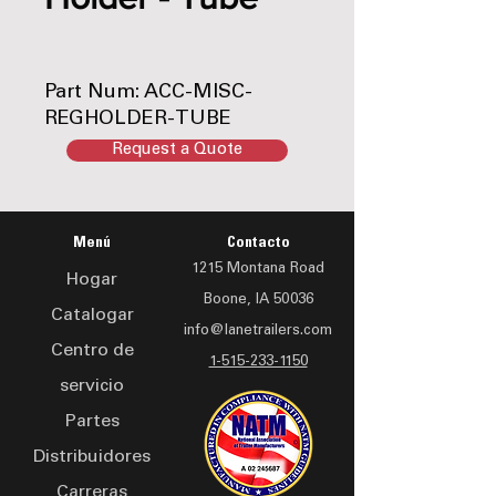
Part Num: ACC-MISC-
REGHOLDER-TUBE
Request a Quote
Menú
Contacto
1215 Montana Road
Hogar
Boone, IA 50036
Catalogar
info@lanetrailers.com
Centro de
1-515-233-1150
servicio
Partes
Distribuidores
Carreras