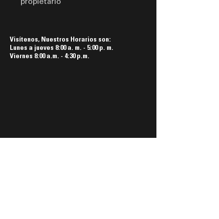
propietario
Visítenos, Nuestros Horarios son:
Lunes a jueves 8:00 a. m. - 5:00 p. m.
Viernes 8:00 a.m. - 4:30 p.m.
Síguenos aquí