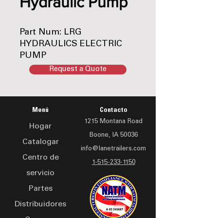
Hydraulic Pump
Part Num: LRG
HYDRAULICS ELECTRIC
PUMP
Request a Quote
Menú
Contacto
1215 Montana Road
Hogar
Boone, IA 50036
Catalogar
info@lanetrailers.com
Centro de
1-515-233-1150
servicio
Partes
Distribuidores