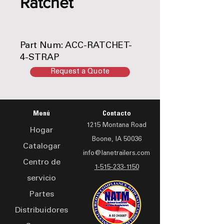
Ratchet
Part Num: ACC-RATCHET-
4-STRAP
Request a Quote
Menú
Contacto
1215 Montana Road
Hogar
Boone, IA 50036
Catalogar
info@lanetrailers.com
Centro de
1-515-233-1150
servicio
Partes
Distribuidores