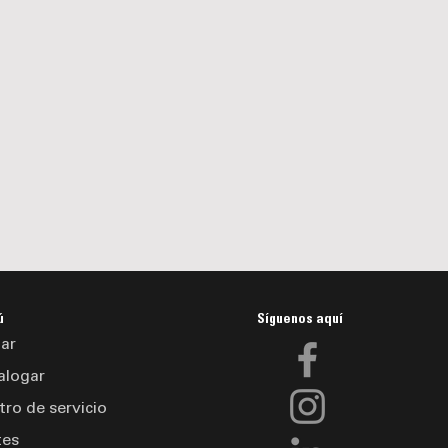
ú
Síguenos aquí
ar
alogar
tro de servicio
tes