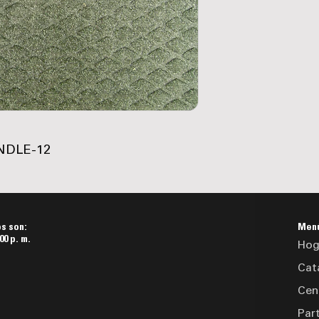
NDLE-12
os son:
Men
00 p. m.
Hog
Cat
Cen
Par