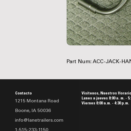
Part Num: ACC-JACK-HA
Contacto
Visítenos, Nuestros Horari
Lunes a jueves 8:00 a. m. - 5:
1215 Montana Road
Viernes 8:00 a.m. - 4:30 p.m.
Boone, IA 50036
info@lanetrailers.com
1-515-233-1150