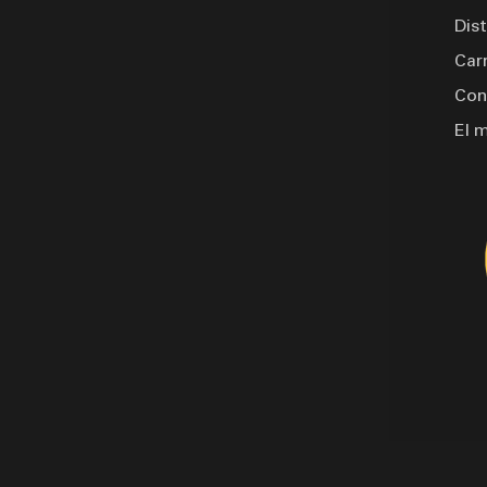
Dis
Car
Con
El 