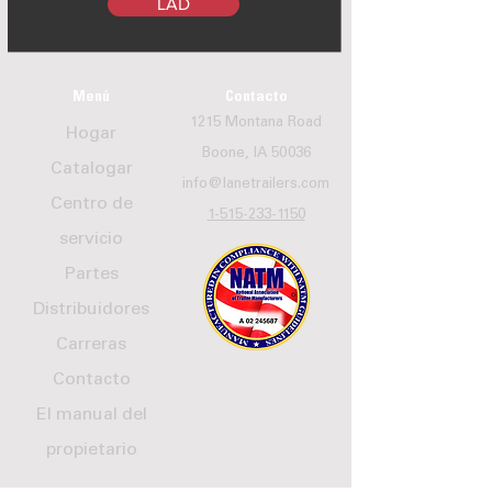
LAD
Menú
Contacto
1215 Montana Road
Hogar
Boone, IA 50036
Catalogar
info@lanetrailers.com
Centro de
1-515-233-1150
servicio
Partes
Distribuidores
Carreras
Contacto
El manual del
propietario