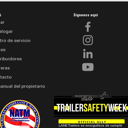
ú
Síguenos aquí
ar
alogar
tro de servicio
tes
tribuidores
reras
tacto
manual del propietario
LANE Trailers se enorgullece de cumplir