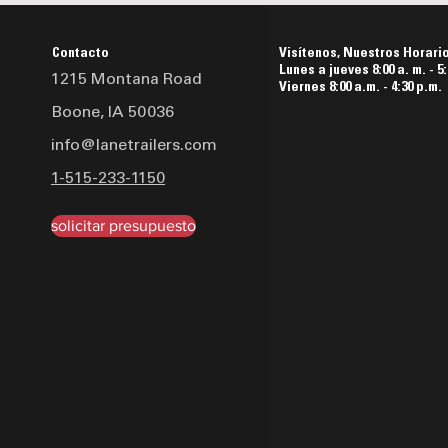
Contacto
Visítenos, Nuestros Horari
Lunes a jueves 8:00 a. m. - 5:
1215 Montana Road
Viernes 8:00 a.m. - 4:30 p.m.
Boone, IA 50036
info@lanetrailers.com
1-515-233-1150
solicitar presupuesto