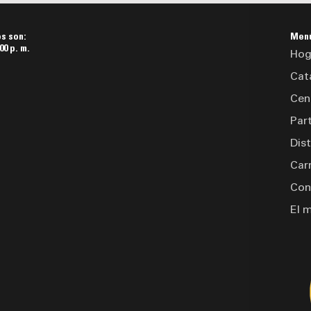
os son:
Men
00 p. m.
Hog
Cat
Cen
Par
Dis
Car
Con
El 